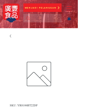
Menjadi Pelanggan
SKU: YR8106BT22DF