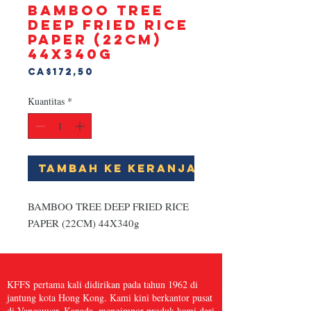
BAMBOO TREE
DEEP FRIED RICE
PAPER (22CM)
44X340g
Harga
CA$172,50
Kuantitas
*
Tambah ke Keranjang
BAMBOO TREE DEEP FRIED RICE 
PAPER (22CM) 44X340g
KFFS pertama kali didirikan pada tahun 1962 di
jantung kota Hong Kong. Kami kini berkantor pusat
di Vancouver, Kanada, mengimpor produk kami dari