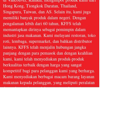
Hong Kong, Tiongkok Daratan, Thailand,
Singapura, Taiwan, dan AS. Selain itu, kami juga
memiliki banyak produk dalam negeri. Dengan
pengalaman lebih dari 60 tahun, KFFS telah
memantapkan dirinya sebagai pemimpin dalam
industri jasa makanan. Kami melayani restoran, toko
roti, lembaga, supermarket, dan bahkan distributor
lainnya. KFFS telah menjalin hubungan jangka
panjang dengan para pemasok dan dengan keahlian
kami, kami telah menyediakan produk-produk
berkualitas terbaik dengan harga yang sangat
kompetitif bagi para pelanggan kami yang berharga.
Kami menyediakan berbagai macam barang layanan
makanan kepada pelanggan, yang meliputi peralatan
dapur, kertas dan produk sanitasi, makanan laut
beku, daging dan unggas, serta hasil bumi segar dan
masih banyak lagi, dengan lebih dari 5.000 barang.
Kami yakin bahwa Kwong Fung Food Service
cukup besar untuk melayani dan cukup kecil untuk
peduli.