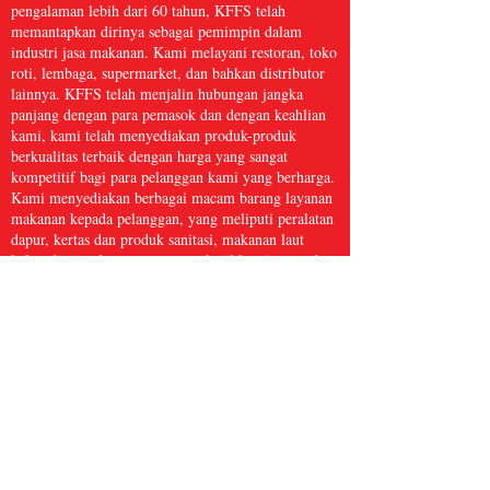
pengalaman lebih dari 60 tahun, KFFS telah
memantapkan dirinya sebagai pemimpin dalam
industri jasa makanan. Kami melayani restoran, toko
roti, lembaga, supermarket, dan bahkan distributor
lainnya. KFFS telah menjalin hubungan jangka
panjang dengan para pemasok dan dengan keahlian
kami, kami telah menyediakan produk-produk
berkualitas terbaik dengan harga yang sangat
kompetitif bagi para pelanggan kami yang berharga.
Kami menyediakan berbagai macam barang layanan
makanan kepada pelanggan, yang meliputi peralatan
dapur, kertas dan produk sanitasi, makanan laut
beku, daging dan unggas, serta hasil bumi segar dan
masih banyak lagi, dengan lebih dari 5.000 barang.
Kami yakin bahwa Kwong Fung Food Service
cukup besar untuk melayani dan cukup kecil untuk
peduli.