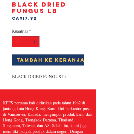
BLACK DRIED
FUNGUS lb
Harga
CA$17,92
Kuantitas
*
Tambah ke Keranjang
BLACK DRIED FUNGUS lb
KFFS pertama kali didirikan pada tahun 1962 di
jantung kota Hong Kong. Kami kini berkantor pusat
di Vancouver, Kanada, mengimpor produk kami dari
Hong Kong, Tiongkok Daratan, Thailand,
Singapura, Taiwan, dan AS. Selain itu, kami juga
memiliki banyak produk dalam negeri. Dengan