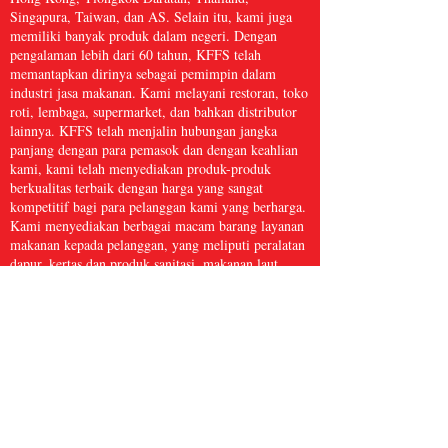
Singapura, Taiwan, dan AS. Selain itu, kami juga
memiliki banyak produk dalam negeri. Dengan
pengalaman lebih dari 60 tahun, KFFS telah
memantapkan dirinya sebagai pemimpin dalam
industri jasa makanan. Kami melayani restoran, toko
roti, lembaga, supermarket, dan bahkan distributor
lainnya. KFFS telah menjalin hubungan jangka
panjang dengan para pemasok dan dengan keahlian
kami, kami telah menyediakan produk-produk
berkualitas terbaik dengan harga yang sangat
kompetitif bagi para pelanggan kami yang berharga.
Kami menyediakan berbagai macam barang layanan
makanan kepada pelanggan, yang meliputi peralatan
dapur, kertas dan produk sanitasi, makanan laut
beku, daging dan unggas, serta hasil bumi segar dan
masih banyak lagi, dengan lebih dari 5.000 barang.
Kami yakin bahwa Kwong Fung Food Service
cukup besar untuk melayani dan cukup kecil untuk
peduli.