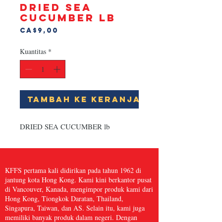
DRIED SEA
CUCUMBER lb
Harga
CA$9,00
Kuantitas
*
Tambah ke Keranjang
DRIED SEA CUCUMBER lb
KFFS pertama kali didirikan pada tahun 1962 di
jantung kota Hong Kong. Kami kini berkantor pusat
di Vancouver, Kanada, mengimpor produk kami dari
Hong Kong, Tiongkok Daratan, Thailand,
Singapura, Taiwan, dan AS. Selain itu, kami juga
memiliki banyak produk dalam negeri. Dengan