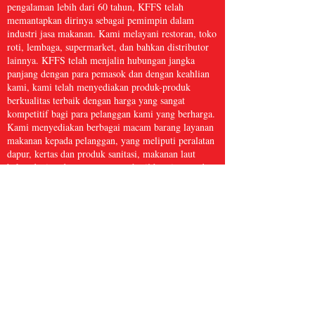
pengalaman lebih dari 60 tahun, KFFS telah
memantapkan dirinya sebagai pemimpin dalam
industri jasa makanan. Kami melayani restoran, toko
roti, lembaga, supermarket, dan bahkan distributor
lainnya. KFFS telah menjalin hubungan jangka
panjang dengan para pemasok dan dengan keahlian
kami, kami telah menyediakan produk-produk
berkualitas terbaik dengan harga yang sangat
kompetitif bagi para pelanggan kami yang berharga.
Kami menyediakan berbagai macam barang layanan
makanan kepada pelanggan, yang meliputi peralatan
dapur, kertas dan produk sanitasi, makanan laut
beku, daging dan unggas, serta hasil bumi segar dan
masih banyak lagi, dengan lebih dari 5.000 barang.
Kami yakin bahwa Kwong Fung Food Service
cukup besar untuk melayani dan cukup kecil untuk
peduli.