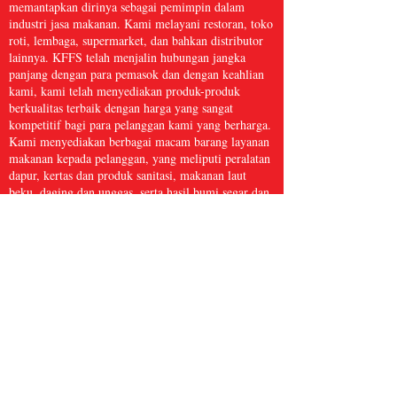
memantapkan dirinya sebagai pemimpin dalam
industri jasa makanan. Kami melayani restoran, toko
roti, lembaga, supermarket, dan bahkan distributor
lainnya. KFFS telah menjalin hubungan jangka
panjang dengan para pemasok dan dengan keahlian
kami, kami telah menyediakan produk-produk
berkualitas terbaik dengan harga yang sangat
kompetitif bagi para pelanggan kami yang berharga.
Kami menyediakan berbagai macam barang layanan
makanan kepada pelanggan, yang meliputi peralatan
dapur, kertas dan produk sanitasi, makanan laut
beku, daging dan unggas, serta hasil bumi segar dan
masih banyak lagi, dengan lebih dari 5.000 barang.
Kami yakin bahwa Kwong Fung Food Service
cukup besar untuk melayani dan cukup kecil untuk
peduli.