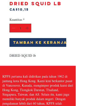
DRIED SQUID lb
Harga
CA$10,15
Kuantitas
*
Tambah ke Keranjang
DRIED SQUID lb
KFFS pertama kali didirikan pada tahun 1962 di
jantung kota Hong Kong. Kami kini berkantor pusat
di Vancouver, Kanada, mengimpor produk kami dari
Hong Kong, Tiongkok Daratan, Thailand,
Singapura, Taiwan, dan AS. Selain itu, kami juga
memiliki banyak produk dalam negeri. Dengan
pengalaman lebih dari 60 tahun, KFFS telah