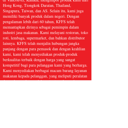
Hong Kong, Tiongkok Daratan, Thailand,
Singapura, Taiwan, dan AS. Selain itu, kami juga
memiliki banyak produk dalam negeri. Dengan
pengalaman lebih dari 60 tahun, KFFS telah
memantapkan dirinya sebagai pemimpin dalam
industri jasa makanan. Kami melayani restoran, toko
roti, lembaga, supermarket, dan bahkan distributor
lainnya. KFFS telah menjalin hubungan jangka
panjang dengan para pemasok dan dengan keahlian
kami, kami telah menyediakan produk-produk
berkualitas terbaik dengan harga yang sangat
kompetitif bagi para pelanggan kami yang berharga.
Kami menyediakan berbagai macam barang layanan
makanan kepada pelanggan, yang meliputi peralatan
dapur, kertas dan produk sanitasi, makanan laut
beku, daging dan unggas, serta hasil bumi segar dan
masih banyak lagi, dengan lebih dari 5.000 barang.
Kami yakin bahwa Kwong Fung Food Service
cukup besar untuk melayani dan cukup kecil untuk
peduli.