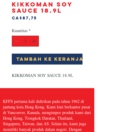
KIKKOMAN SOY
SAUCE 18.9L
Harga
CA$87,75
Kuantitas
*
Tambah ke Keranjang
KIKKOMAN SOY SAUCE 18.9L
KFFS pertama kali didirikan pada tahun 1962 di
jantung kota Hong Kong. Kami kini berkantor pusat
di Vancouver, Kanada, mengimpor produk kami dari
Hong Kong, Tiongkok Daratan, Thailand,
Singapura, Taiwan, dan AS. Selain itu, kami juga
memiliki banyak produk dalam negeri. Dengan