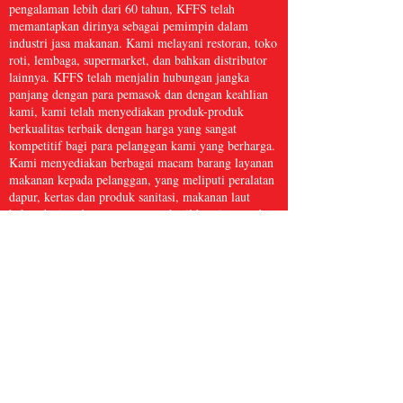
pengalaman lebih dari 60 tahun, KFFS telah
memantapkan dirinya sebagai pemimpin dalam
industri jasa makanan. Kami melayani restoran, toko
roti, lembaga, supermarket, dan bahkan distributor
lainnya. KFFS telah menjalin hubungan jangka
panjang dengan para pemasok dan dengan keahlian
kami, kami telah menyediakan produk-produk
berkualitas terbaik dengan harga yang sangat
kompetitif bagi para pelanggan kami yang berharga.
Kami menyediakan berbagai macam barang layanan
makanan kepada pelanggan, yang meliputi peralatan
dapur, kertas dan produk sanitasi, makanan laut
beku, daging dan unggas, serta hasil bumi segar dan
masih banyak lagi, dengan lebih dari 5.000 barang.
Kami yakin bahwa Kwong Fung Food Service
cukup besar untuk melayani dan cukup kecil untuk
peduli.