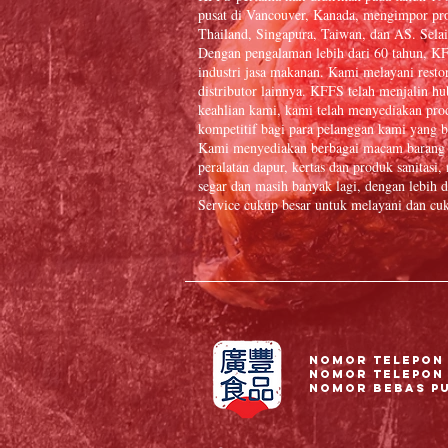
pusat di Vancouver, Kanada, mengimpor pr
Thailand, Singapura, Taiwan, dan AS. Selai
Dengan pengalaman lebih dari 60 tahun, K
industri jasa makanan. Kami melayani resto
distributor lainnya. KFFS telah menjalin 
keahlian kami, kami telah menyediakan prod
kompetitif bagi para pelanggan kami yang b
Kami menyediakan berbagai macam barang 
peralatan dapur, kertas dan produk sanitasi
segar dan masih banyak lagi, dengan lebi
Service cukup besar untuk melayani dan cuk
Nomor Telepon 
Nomor telepon 
Nomor Bebas Pul