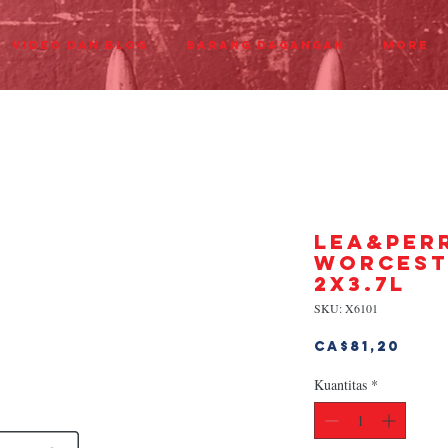
Video dan Blog
Barang dagangan
More
LEA&PER
WORCEST
2x3.7L
SKU: X6101
Har
CA$81,20
Kuantitas
*