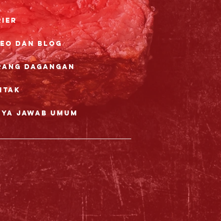
rier
deo dan Blog
rang dagangan
ntak
nya Jawab Umum