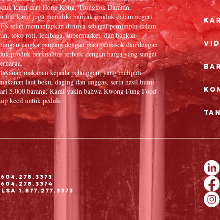
oduk kami dari Hong Kong, Tiongkok Daratan,
n itu, kami juga memiliki banyak produk dalam negeri.
Ka
FFS telah memantapkan dirinya sebagai pemimpin dalam
ran, toko roti, lembaga, supermarket, dan bahkan
Vi
hubungan jangka panjang dengan para pemasok dan dengan
uk-produk berkualitas terbaik dengan harga yang sangat
erharga.
Ba
layanan makanan kepada pelanggan, yang meliputi
, makanan laut beku, daging dan unggas, serta hasil bumi
Ko
h dari 5.000 barang. Kami yakin bahwa Kwong Fung Food
up kecil untuk peduli.
Ta
604.278.3373
604.278.3374
sa 1.877.277.3373