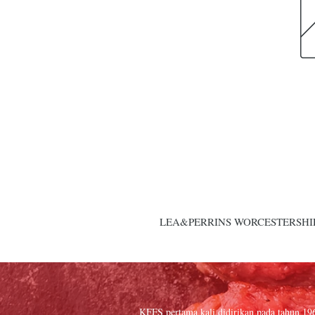
LEA&PERRINS WORCESTERSHIR
KFFS pertama kali didirikan pada tahun 19