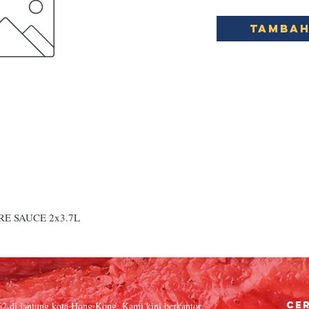
Tambah
E SAUCE 2x3.7L
62 di jantung kota Hong Kong. Kami kini berkantor
Cer