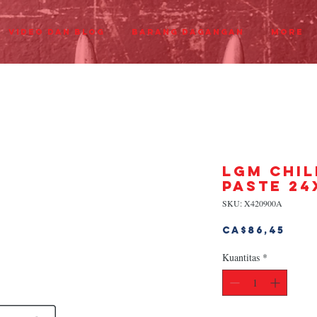
Video dan Blog
Barang dagangan
More
LGM CHIL
PASTE 24
SKU: X420900A
Har
CA$86,45
Kuantitas
*