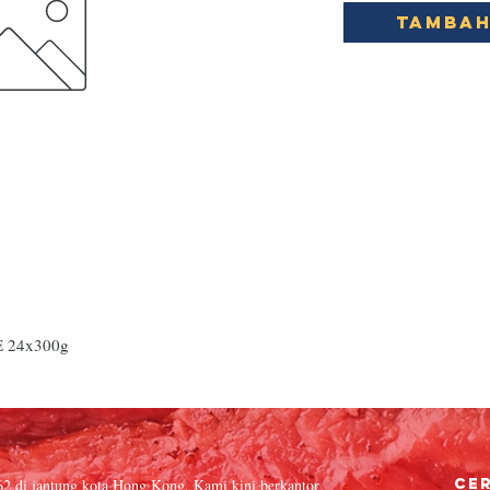
Tambah
 24x300g
62 di jantung kota Hong Kong. Kami kini berkantor
Cer