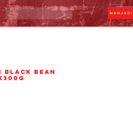
Menjadi
I BLACK BEAN
x300g
ga