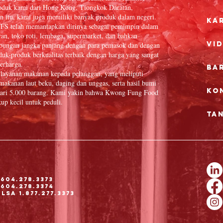
oduk kami dari Hong Kong, Tiongkok Daratan,
n itu, kami juga memiliki banyak produk dalam negeri.
Ka
FFS telah memantapkan dirinya sebagai pemimpin dalam
ran, toko roti, lembaga, supermarket, dan bahkan
Vi
hubungan jangka panjang dengan para pemasok dan dengan
uk-produk berkualitas terbaik dengan harga yang sangat
erharga.
Ba
layanan makanan kepada pelanggan, yang meliputi
, makanan laut beku, daging dan unggas, serta hasil bumi
Ko
h dari 5.000 barang. Kami yakin bahwa Kwong Fung Food
up kecil untuk peduli.
Ta
604.278.3373
604.278.3374
sa 1.877.277.3373