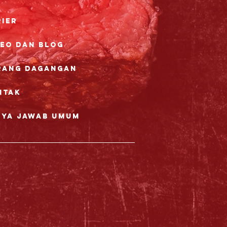
rier
deo dan Blog
rang dagangan
ntak
nya Jawab Umum