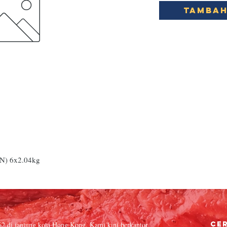
Tambah
) 6x2.04kg
62 di jantung kota Hong Kong. Kami kini berkantor
Cer