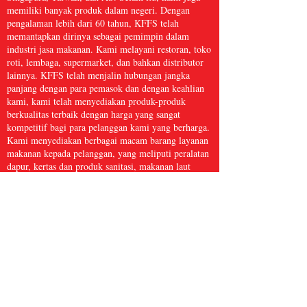
memiliki banyak produk dalam negeri. Dengan
pengalaman lebih dari 60 tahun, KFFS telah
memantapkan dirinya sebagai pemimpin dalam
industri jasa makanan. Kami melayani restoran, toko
roti, lembaga, supermarket, dan bahkan distributor
lainnya. KFFS telah menjalin hubungan jangka
panjang dengan para pemasok dan dengan keahlian
kami, kami telah menyediakan produk-produk
berkualitas terbaik dengan harga yang sangat
kompetitif bagi para pelanggan kami yang berharga.
Kami menyediakan berbagai macam barang layanan
makanan kepada pelanggan, yang meliputi peralatan
dapur, kertas dan produk sanitasi, makanan laut
beku, daging dan unggas, serta hasil bumi segar dan
masih banyak lagi, dengan lebih dari 5.000 barang.
Kami yakin bahwa Kwong Fung Food Service
cukup besar untuk melayani dan cukup kecil untuk
peduli.