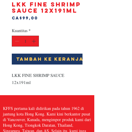
LKK FINE SHRIMP
SAUCE 12x191ml
Harga
CA$99,00
Kuantitas
*
Tambah ke Keranjang
LKK FINE SHRIMP SAUCE 
12x191ml
KFFS pertama kali didirikan pada tahun 1962 di
jantung kota Hong Kong. Kami kini berkantor pusat
di Vancouver, Kanada, mengimpor produk kami dari
Hong Kong, Tiongkok Daratan, Thailand,
Singapura, Taiwan, dan AS. Selain itu, kami juga