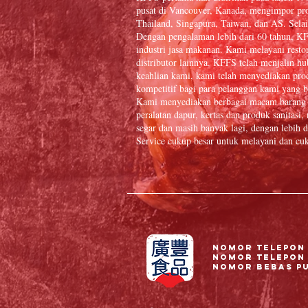
pusat di Vancouver, Kanada, mengimpor pr
Thailand, Singapura, Taiwan, dan AS. Selai
Dengan pengalaman lebih dari 60 tahun, K
industri jasa makanan. Kami melayani resto
distributor lainnya. KFFS telah menjalin 
keahlian kami, kami telah menyediakan prod
kompetitif bagi para pelanggan kami yang b
Kami menyediakan berbagai macam barang 
peralatan dapur, kertas dan produk sanitasi
segar dan masih banyak lagi, dengan lebi
Service cukup besar untuk melayani dan cuk
Nomor Telepon 
Nomor telepon 
Nomor Bebas Pul