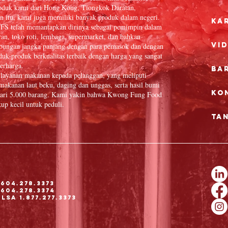
oduk kami dari Hong Kong, Tiongkok Daratan,
n itu, kami juga memiliki banyak produk dalam negeri.
Ka
FFS telah memantapkan dirinya sebagai pemimpin dalam
ran, toko roti, lembaga, supermarket, dan bahkan
Vi
hubungan jangka panjang dengan para pemasok dan dengan
uk-produk berkualitas terbaik dengan harga yang sangat
erharga.
Ba
layanan makanan kepada pelanggan, yang meliputi
, makanan laut beku, daging dan unggas, serta hasil bumi
Ko
h dari 5.000 barang. Kami yakin bahwa Kwong Fung Food
up kecil untuk peduli.
Ta
604.278.3373
604.278.3374
sa 1.877.277.3373