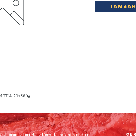
Tambah
 TEA 20x580g
62 di jantung kota Hong Kong. Kami kini berkantor
Cer