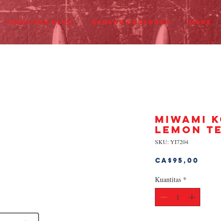
Video dan Blog
Barang dagangan
More
MIWAMI 
LEMON T
SKU: YI7204
Har
CA$95,00
Kuantitas
*