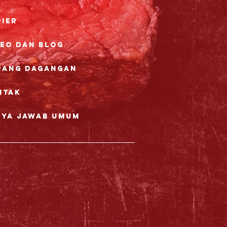
rier
deo dan Blog
rang dagangan
ntak
nya Jawab Umum