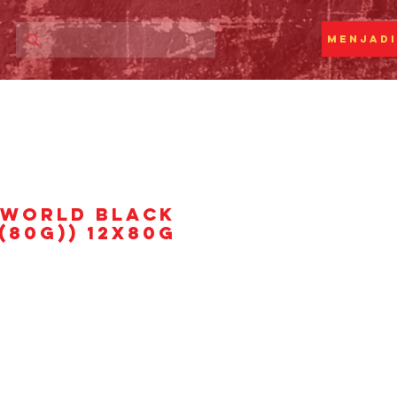
Menjadi
 WORLD BLACK
(80G)) 12x80g
ga