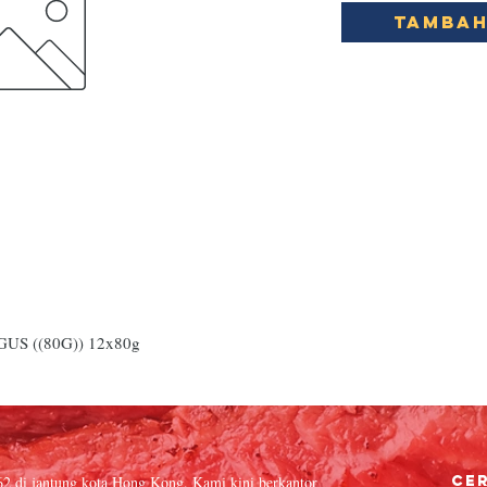
Tambah
S ((80G)) 12x80g
62 di jantung kota Hong Kong. Kami kini berkantor
Cer