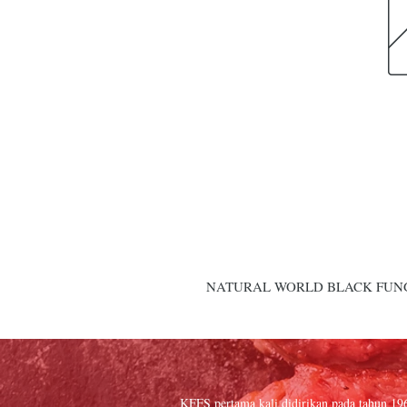
NATURAL WORLD BLACK FUNGU
KFFS pertama kali didirikan pada tahun 19