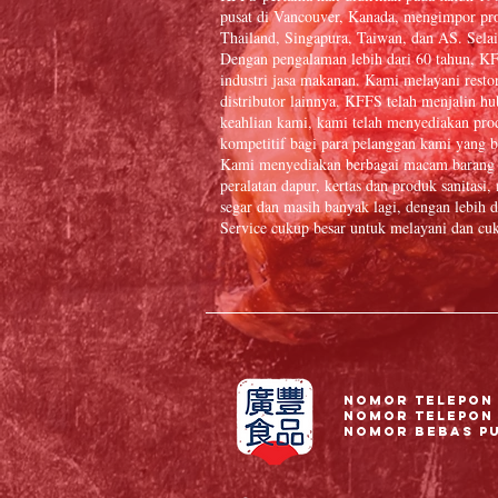
pusat di Vancouver, Kanada, mengimpor pr
Thailand, Singapura, Taiwan, dan AS. Selai
Dengan pengalaman lebih dari 60 tahun, K
industri jasa makanan. Kami melayani resto
distributor lainnya. KFFS telah menjalin 
keahlian kami, kami telah menyediakan prod
kompetitif bagi para pelanggan kami yang b
Kami menyediakan berbagai macam barang 
peralatan dapur, kertas dan produk sanitasi
segar dan masih banyak lagi, dengan lebi
Service cukup besar untuk melayani dan cuk
Nomor Telepon 
Nomor telepon 
Nomor Bebas Pul