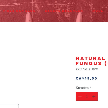
Video dan Blog
Barang dagangan
More
NATURAL
FUNGUS (
SKU: YG1117NW
Har
CA$45,00
Kuantitas
*