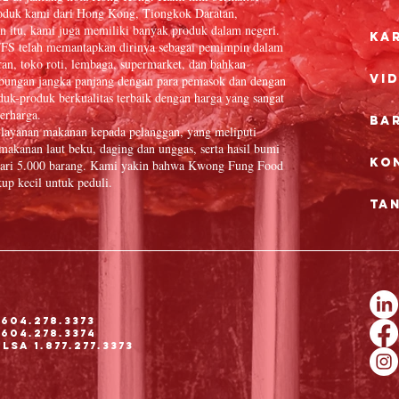
oduk kami dari Hong Kong, Tiongkok Daratan,
n itu, kami juga memiliki banyak produk dalam negeri.
Ka
FFS telah memantapkan dirinya sebagai pemimpin dalam
ran, toko roti, lembaga, supermarket, dan bahkan
Vi
hubungan jangka panjang dengan para pemasok dan dengan
uk-produk berkualitas terbaik dengan harga yang sangat
erharga.
Ba
layanan makanan kepada pelanggan, yang meliputi
, makanan laut beku, daging dan unggas, serta hasil bumi
Ko
h dari 5.000 barang. Kami yakin bahwa Kwong Fung Food
up kecil untuk peduli.
Ta
604.278.3373
604.278.3374
sa 1.877.277.3373