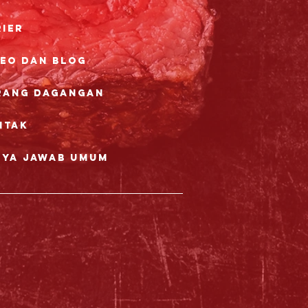
rier
deo dan Blog
rang dagangan
ntak
nya Jawab Umum