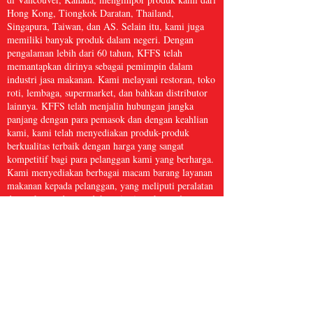
Hong Kong, Tiongkok Daratan, Thailand,
Singapura, Taiwan, dan AS. Selain itu, kami juga
memiliki banyak produk dalam negeri. Dengan
pengalaman lebih dari 60 tahun, KFFS telah
memantapkan dirinya sebagai pemimpin dalam
industri jasa makanan. Kami melayani restoran, toko
roti, lembaga, supermarket, dan bahkan distributor
lainnya. KFFS telah menjalin hubungan jangka
panjang dengan para pemasok dan dengan keahlian
kami, kami telah menyediakan produk-produk
berkualitas terbaik dengan harga yang sangat
kompetitif bagi para pelanggan kami yang berharga.
Kami menyediakan berbagai macam barang layanan
makanan kepada pelanggan, yang meliputi peralatan
dapur, kertas dan produk sanitasi, makanan laut
beku, daging dan unggas, serta hasil bumi segar dan
masih banyak lagi, dengan lebih dari 5.000 barang.
Kami yakin bahwa Kwong Fung Food Service
cukup besar untuk melayani dan cukup kecil untuk
peduli.