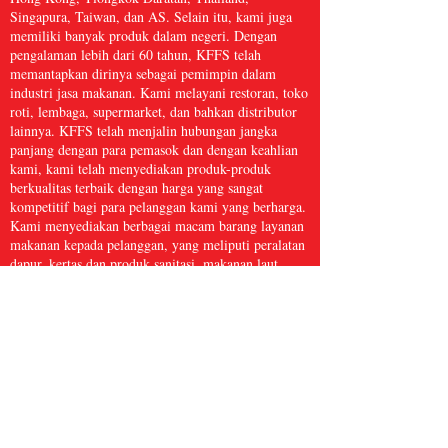
Singapura, Taiwan, dan AS. Selain itu, kami juga
memiliki banyak produk dalam negeri. Dengan
pengalaman lebih dari 60 tahun, KFFS telah
memantapkan dirinya sebagai pemimpin dalam
industri jasa makanan. Kami melayani restoran, toko
roti, lembaga, supermarket, dan bahkan distributor
lainnya. KFFS telah menjalin hubungan jangka
panjang dengan para pemasok dan dengan keahlian
kami, kami telah menyediakan produk-produk
berkualitas terbaik dengan harga yang sangat
kompetitif bagi para pelanggan kami yang berharga.
Kami menyediakan berbagai macam barang layanan
makanan kepada pelanggan, yang meliputi peralatan
dapur, kertas dan produk sanitasi, makanan laut
beku, daging dan unggas, serta hasil bumi segar dan
masih banyak lagi, dengan lebih dari 5.000 barang.
Kami yakin bahwa Kwong Fung Food Service
cukup besar untuk melayani dan cukup kecil untuk
peduli.