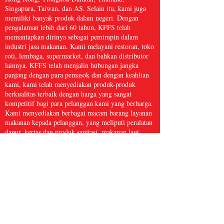
Singapura, Taiwan, dan AS. Selain itu, kami juga
memiliki banyak produk dalam negeri. Dengan
pengalaman lebih dari 60 tahun, KFFS telah
memantapkan dirinya sebagai pemimpin dalam
industri jasa makanan. Kami melayani restoran, toko
roti, lembaga, supermarket, dan bahkan distributor
lainnya. KFFS telah menjalin hubungan jangka
panjang dengan para pemasok dan dengan keahlian
kami, kami telah menyediakan produk-produk
berkualitas terbaik dengan harga yang sangat
kompetitif bagi para pelanggan kami yang berharga.
Kami menyediakan berbagai macam barang layanan
makanan kepada pelanggan, yang meliputi peralatan
dapur, kertas dan produk sanitasi, makanan laut
beku, daging dan unggas, serta hasil bumi segar dan
masih banyak lagi, dengan lebih dari 5.000 barang.
Kami yakin bahwa Kwong Fung Food Service
cukup besar untuk melayani dan cukup kecil untuk
peduli.