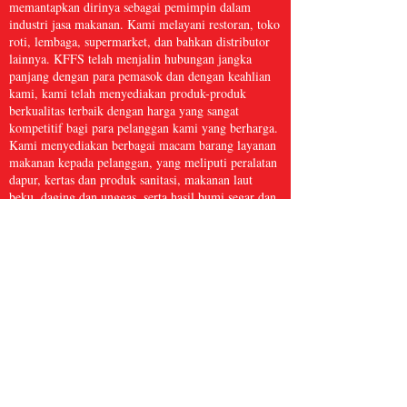
memantapkan dirinya sebagai pemimpin dalam
industri jasa makanan. Kami melayani restoran, toko
roti, lembaga, supermarket, dan bahkan distributor
lainnya. KFFS telah menjalin hubungan jangka
panjang dengan para pemasok dan dengan keahlian
kami, kami telah menyediakan produk-produk
berkualitas terbaik dengan harga yang sangat
kompetitif bagi para pelanggan kami yang berharga.
Kami menyediakan berbagai macam barang layanan
makanan kepada pelanggan, yang meliputi peralatan
dapur, kertas dan produk sanitasi, makanan laut
beku, daging dan unggas, serta hasil bumi segar dan
masih banyak lagi, dengan lebih dari 5.000 barang.
Kami yakin bahwa Kwong Fung Food Service
cukup besar untuk melayani dan cukup kecil untuk
peduli.