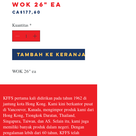
WOK 26" ea
Harga
CA$177,60
Kuantitas
*
Tambah ke Keranjang
WOK 26" ea
KFFS pertama kali didirikan pada tahun 1962 di
jantung kota Hong Kong. Kami kini berkantor pusat
di Vancouver, Kanada, mengimpor produk kami dari
Hong Kong, Tiongkok Daratan, Thailand,
Singapura, Taiwan, dan AS. Selain itu, kami juga
memiliki banyak produk dalam negeri. Dengan
pengalaman lebih dari 60 tahun, KFFS telah