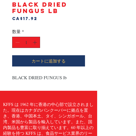
BLACK DRIED
FUNGUS lb
価
CA$17.92
格
数量
*
カートに追加する
BLACK DRIED FUNGUS lb
KFFS は 1962 年に香港の中心部で設立されまし
た。現在はカナダのバンクーバーに拠点を置
き、香港、中国本土、タイ、シンガポール、台
湾、米国から製品を輸入しています。また、国
内製品も豊富に取り揃えています。60 年以上の
経験を持つ KFFS は、食品サービス業界のリー