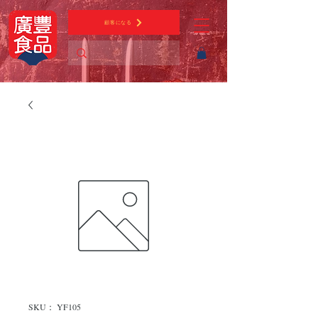
顧客になる
SKU： YF105