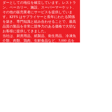
ダーとしての地位を確立しています。レストラ
ン、ベーカリー、施設、スーパーマーケット、
その他の販売業者にサービスを提供していま
す。KFFS はサプライヤーと長年にわたる関係
を築き、専門知識と組み合わせることで、最高
品質の製品を非常に競争力のある価格で大切な
お客様に提供してきました。
当社は、厨房用品、紙製品、衛生用品、冷凍魚
介類、肉類、鶏肉、生鮮食品など、5,000 点を
超える食品サービス用品のフルラインをお客様
に提供しています。Kwong Fung Food Service
は、サービスを提供するのに十分な規模があ
り、気配りができるほど小規模であると信じて
います。
電話
604.278.3373