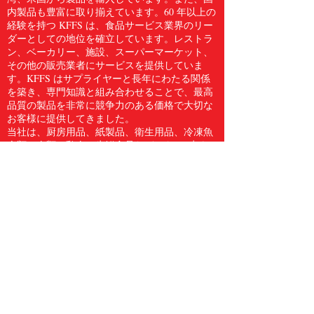
内製品も豊富に取り揃えています。60 年以上の
経験を持つ KFFS は、食品サービス業界のリー
ダーとしての地位を確立しています。レストラ
ン、ベーカリー、施設、スーパーマーケット、
その他の販売業者にサービスを提供していま
す。KFFS はサプライヤーと長年にわたる関係
を築き、専門知識と組み合わせることで、最高
品質の製品を非常に競争力のある価格で大切な
お客様に提供してきました。
当社は、厨房用品、紙製品、衛生用品、冷凍魚
介類、肉類、鶏肉、生鮮食品など、5,000 点を
超える食品サービス用品のフルラインをお客様
に提供しています。Kwong Fung Food Service
は、サービスを提供するのに十分な規模があ
り、気配りができるほど小規模であると信じて
います。