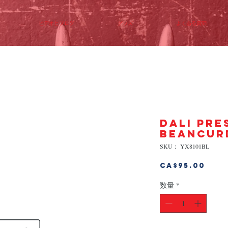
ビデオとブログ
グッズ
よくある質問
DALI PRE
BEANCUR
SKU： YX8101BL
価
CA$95.00
格
数量
*