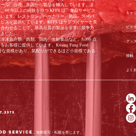
ポール、台湾、米国から製品を輸入しています。ま
60 年以上の経験を持つ KFFS は、食品サービス
キャ
ています。レストラン、ベーカリー、施設、スーパ
ビスを提供しています。KFFS はサプライヤーと長
ビデ
み合わせることで、最高品質の製品を非常に競争力
きました。
凍魚介類、肉類、鶏肉、生鮮食品など、5,000 点
グッ
様に提供しています。Kwong Fung Food
のに十分な規模があり、気配りができるほど小規模である
接触
よく
7.3373
od Service。無断複写・転載を禁じます。