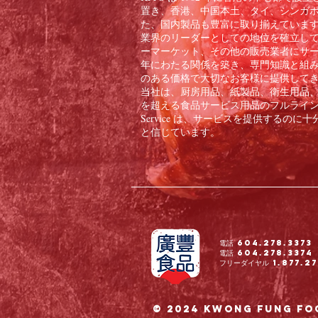
置き、香港、中国本土、タイ、シンガ
た、国内製品も豊富に取り揃えています。
業界のリーダーとしての地位を確立し
ーマーケット、その他の販売業者にサー
年にわたる関係を築き、専門知識と組
のある価格で大切なお客様に提供して
当社は、厨房用品、紙製品、衛生用品、冷
を超える食品サービス用品のフルラインをお客
Service は、サービスを提供する
と信じています。
電話 604.278.3373
電話 604.278.3374
フリーダイヤル 1.877.27
© 2024 Kwong Fung Fo