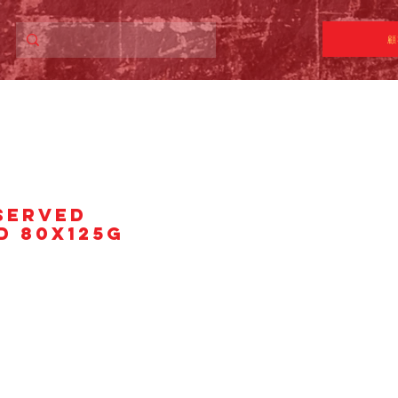
顧
SERVED
D 80X125G