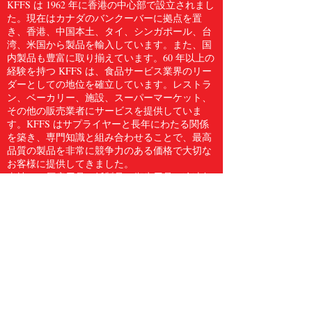
KFFS は 1962 年に香港の中心部で設立されまし
た。現在はカナダのバンクーバーに拠点を置
き、香港、中国本土、タイ、シンガポール、台
湾、米国から製品を輸入しています。また、国
内製品も豊富に取り揃えています。60 年以上の
経験を持つ KFFS は、食品サービス業界のリー
ダーとしての地位を確立しています。レストラ
ン、ベーカリー、施設、スーパーマーケット、
その他の販売業者にサービスを提供していま
す。KFFS はサプライヤーと長年にわたる関係
を築き、専門知識と組み合わせることで、最高
品質の製品を非常に競争力のある価格で大切な
お客様に提供してきました。
当社は、厨房用品、紙製品、衛生用品、冷凍魚
介類、肉類、鶏肉、生鮮食品など、5,000 点を
超える食品サービス用品のフルラインをお客様
に提供しています。Kwong Fung Food Service
は、サービスを提供するのに十分な規模があ
り、気配りができるほど小規模であると信じて
います。