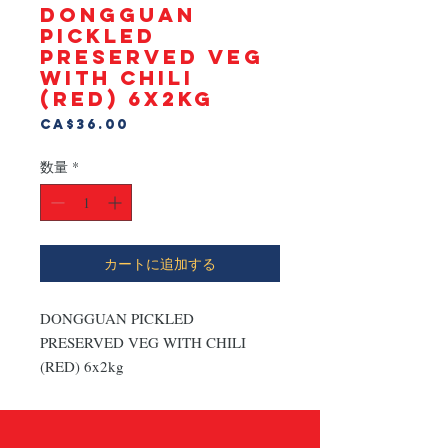
DONGGUAN
PICKLED
PRESERVED VEG
WITH CHILI
(RED) 6x2kg
価
CA$36.00
格
数量
*
カートに追加する
DONGGUAN PICKLED 
PRESERVED VEG WITH CHILI 
(RED) 6x2kg