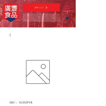
顧客になる
SKU： X4202PVR