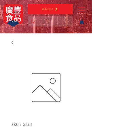
顧客になる
SKU： X6413