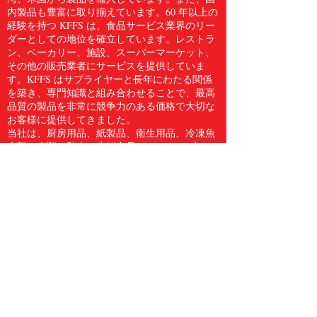
内製品も豊富に取り揃えています。60 年以上の
経験を持つ KFFS は、食品サービス業界のリー
ダーとしての地位を確立しています。レストラ
ン、ベーカリー、施設、スーパーマーケット、
その他の販売業者にサービスを提供していま
す。KFFS はサプライヤーと長年にわたる関係
を築き、専門知識と組み合わせることで、最高
品質の製品を非常に競争力のある価格で大切な
お客様に提供してきました。
当社は、厨房用品、紙製品、衛生用品、冷凍魚
介類、肉類、鶏肉、生鮮食品など、5,000 点を
超える食品サービス用品のフルラインをお客様
に提供しています。Kwong Fung Food Service
は、サービスを提供するのに十分な規模があ
り、気配りができるほど小規模であると信じて
います。