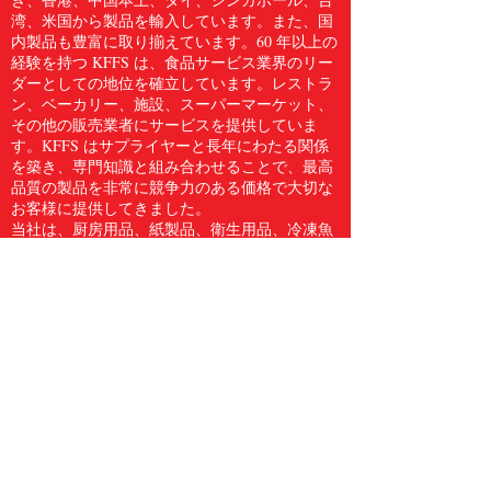
湾、米国から製品を輸入しています。また、国
内製品も豊富に取り揃えています。60 年以上の
経験を持つ KFFS は、食品サービス業界のリー
ダーとしての地位を確立しています。レストラ
ン、ベーカリー、施設、スーパーマーケット、
その他の販売業者にサービスを提供していま
す。KFFS はサプライヤーと長年にわたる関係
を築き、専門知識と組み合わせることで、最高
品質の製品を非常に競争力のある価格で大切な
お客様に提供してきました。
当社は、厨房用品、紙製品、衛生用品、冷凍魚
介類、肉類、鶏肉、生鮮食品など、5,000 点を
超える食品サービス用品のフルラインをお客様
に提供しています。Kwong Fung Food Service
は、サービスを提供するのに十分な規模があ
り、気配りができるほど小規模であると信じて
います。