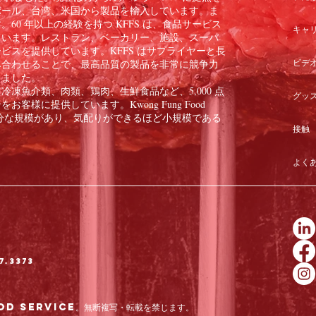
ポール、台湾、米国から製品を輸入しています。ま
60 年以上の経験を持つ KFFS は、食品サービス
キャ
ています。レストラン、ベーカリー、施設、スーパ
ビスを提供しています。KFFS はサプライヤーと長
ビデ
み合わせることで、最高品質の製品を非常に競争力
きました。
凍魚介類、肉類、鶏肉、生鮮食品など、5,000 点
グッ
様に提供しています。Kwong Fung Food
のに十分な規模があり、気配りができるほど小規模である
接触
よく
7.3373
od Service。無断複写・転載を禁じます。