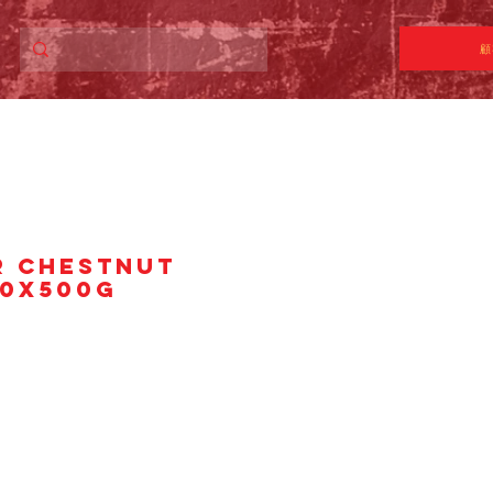
顧
R CHESTNUT
40x500g