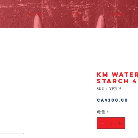
ビデオとブログ
グッズ
よくある質問
KM WATE
STARCH 
SKU： YF7105
価
CA$300.00
格
数量
*