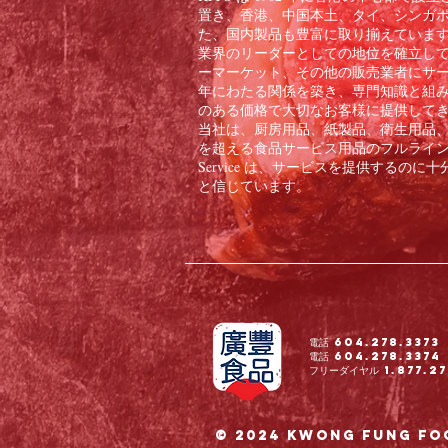
置き、香港、中国本土、タイ、シンガ
た、国内製品も豊富に取り揃えています。
業界のリーダーとしての地位を確立し
ーマーケット、その他の販売業者にサー
年にわたる関係を築き、専門知識と組
のある価格で大切なお客様に提供して
当社は、厨房用品、紙製品、衛生用品、冷
を超える食品サービス用品のフルラインをお客
Service は、サービスを提供する
と信じています。
電話 604.278.3373
電話 604.278.3374
フリーダイヤル 1.877.27
© 2024 Kwong Fung Fo