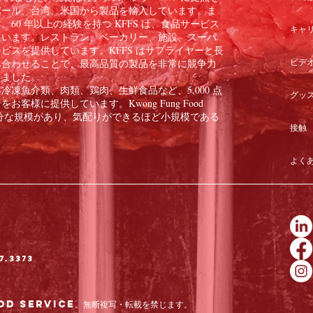
ポール、台湾、米国から製品を輸入しています。ま
60 年以上の経験を持つ KFFS は、食品サービス
キャ
ています。レストラン、ベーカリー、施設、スーパ
ビスを提供しています。KFFS はサプライヤーと長
ビデ
み合わせることで、最高品質の製品を非常に競争力
きました。
凍魚介類、肉類、鶏肉、生鮮食品など、5,000 点
グッ
様に提供しています。Kwong Fung Food
のに十分な規模があり、気配りができるほど小規模である
接触
よく
7.3373
od Service。無断複写・転載を禁じます。