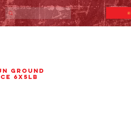
顧
UN GROUND
CE 6x5lb