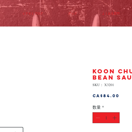
ビデオとブログ
グッズ
よくある質問
KOON CH
BEAN SAU
SKU： X3201
価
CA$84.00
格
数量
*