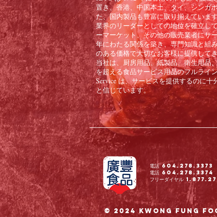
置き、香港、中国本土、タイ、シンガ
た、国内製品も豊富に取り揃えています。
業界のリーダーとしての地位を確立し
ーマーケット、その他の販売業者にサー
年にわたる関係を築き、専門知識と組
のある価格で大切なお客様に提供して
当社は、厨房用品、紙製品、衛生用品、冷
を超える食品サービス用品のフルラインをお客
Service は、サービスを提供する
と信じています。
電話 604.278.3373
電話 604.278.3374
フリーダイヤル 1.877.27
© 2024 Kwong Fung Fo