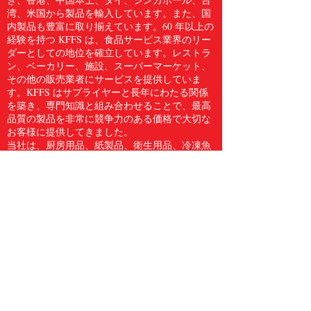
湾、米国から製品を輸入しています。また、国
内製品も豊富に取り揃えています。60 年以上の
経験を持つ KFFS は、食品サービス業界のリー
ダーとしての地位を確立しています。レストラ
ン、ベーカリー、施設、スーパーマーケット、
その他の販売業者にサービスを提供していま
す。KFFS はサプライヤーと長年にわたる関係
を築き、専門知識と組み合わせることで、最高
品質の製品を非常に競争力のある価格で大切な
お客様に提供してきました。
当社は、厨房用品、紙製品、衛生用品、冷凍魚
介類、肉類、鶏肉、生鮮食品など、5,000 点を
超える食品サービス用品のフルラインをお客様
に提供しています。Kwong Fung Food Service
は、サービスを提供するのに十分な規模があ
り、気配りができるほど小規模であると信じて
います。