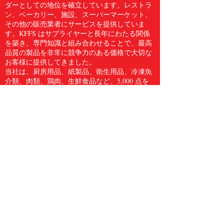
ダーとしての地位を確立しています。レストラ
ン、ベーカリー、施設、スーパーマーケット、
その他の販売業者にサービスを提供していま
す。KFFS はサプライヤーと長年にわたる関係
を築き、専門知識と組み合わせることで、最高
品質の製品を非常に競争力のある価格で大切な
お客様に提供してきました。
当社は、厨房用品、紙製品、衛生用品、冷凍魚
介類、肉類、鶏肉、生鮮食品など、5,000 点を
超える食品サービス用品のフルラインをお客様
に提供しています。Kwong Fung Food Service
は、サービスを提供するのに十分な規模があ
り、気配りができるほど小規模であると信じて
います。
電話
604.278.3373