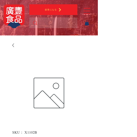
顧客になる
SKU： X1102B