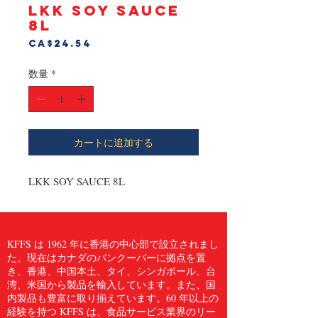
LKK SOY SAUCE
8L
価
CA$24.54
格
数量
*
カートに追加する
LKK SOY SAUCE 8L
KFFS は 1962 年に香港の中心部で設立されまし
た。現在はカナダのバンクーバーに拠点を置
き、香港、中国本土、タイ、シンガポール、台
湾、米国から製品を輸入しています。また、国
内製品も豊富に取り揃えています。60 年以上の
経験を持つ KFFS は、食品サービス業界のリー