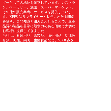
ダーとしての地位を確立しています。レストラ
ン、ベーカリー、施設、スーパーマーケット、
その他の販売業者にサービスを提供していま
す。KFFS はサプライヤーと長年にわたる関係
を築き、専門知識と組み合わせることで、最高
品質の製品を非常に競争力のある価格で大切な
お客様に提供してきました。
当社は、厨房用品、紙製品、衛生用品、冷凍魚
介類、肉類、鶏肉、生鮮食品など、5,000 点を
超える食品サービス用品のフルラインをお客様
に提供しています。Kwong Fung Food Service
は、サービスを提供するのに十分な規模があ
り、気配りができるほど小規模であると信じて
います。
電話
604.278.3373