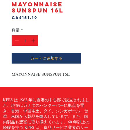
MAYONNAISE
SUNSPUN 16L
価
CA$151.19
格
数量
*
カートに追加する
MAYONNAISE SUNSPUN 16L
KFFS は 1962 年に香港の中心部で設立されまし
た。現在はカナダのバンクーバーに拠点を置
き、香港、中国本土、タイ、シンガポール、台
湾、米国から製品を輸入しています。また、国
内製品も豊富に取り揃えています。60 年以上の
経験を持つ KFFS は、食品サービス業界のリー