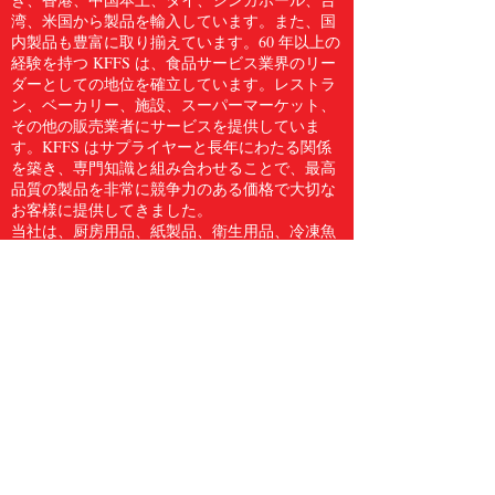
湾、米国から製品を輸入しています。また、国
内製品も豊富に取り揃えています。60 年以上の
経験を持つ KFFS は、食品サービス業界のリー
ダーとしての地位を確立しています。レストラ
ン、ベーカリー、施設、スーパーマーケット、
その他の販売業者にサービスを提供していま
す。KFFS はサプライヤーと長年にわたる関係
を築き、専門知識と組み合わせることで、最高
品質の製品を非常に競争力のある価格で大切な
お客様に提供してきました。
当社は、厨房用品、紙製品、衛生用品、冷凍魚
介類、肉類、鶏肉、生鮮食品など、5,000 点を
超える食品サービス用品のフルラインをお客様
に提供しています。Kwong Fung Food Service
は、サービスを提供するのに十分な規模があ
り、気配りができるほど小規模であると信じて
います。