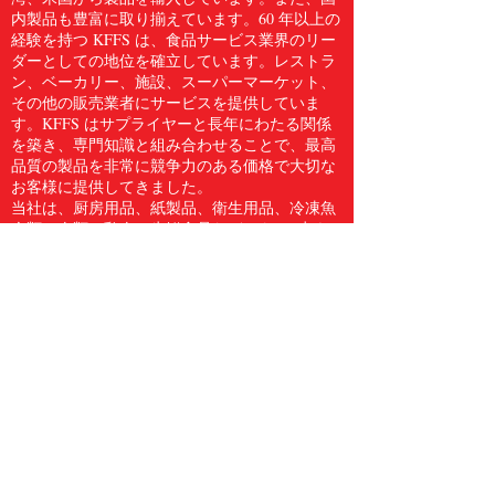
内製品も豊富に取り揃えています。60 年以上の
経験を持つ KFFS は、食品サービス業界のリー
ダーとしての地位を確立しています。レストラ
ン、ベーカリー、施設、スーパーマーケット、
その他の販売業者にサービスを提供していま
す。KFFS はサプライヤーと長年にわたる関係
を築き、専門知識と組み合わせることで、最高
品質の製品を非常に競争力のある価格で大切な
お客様に提供してきました。
当社は、厨房用品、紙製品、衛生用品、冷凍魚
介類、肉類、鶏肉、生鮮食品など、5,000 点を
超える食品サービス用品のフルラインをお客様
に提供しています。Kwong Fung Food Service
は、サービスを提供するのに十分な規模があ
り、気配りができるほど小規模であると信じて
います。