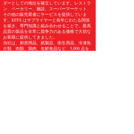
ダーとしての地位を確立しています。レストラ
ン、ベーカリー、施設、スーパーマーケット、
その他の販売業者にサービスを提供していま
す。KFFS はサプライヤーと長年にわたる関係
を築き、専門知識と組み合わせることで、最高
品質の製品を非常に競争力のある価格で大切な
お客様に提供してきました。
当社は、厨房用品、紙製品、衛生用品、冷凍魚
介類、肉類、鶏肉、生鮮食品など、5,000 点を
超える食品サービス用品のフルラインをお客様
に提供しています。Kwong Fung Food Service
は、サービスを提供するのに十分な規模があ
り、気配りができるほど小規模であると信じて
います。
電話
604.278.3373