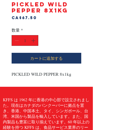
PICKLED WILD
PEPPER 8x1kg
価
CA$67.50
格
数量
*
カートに追加する
PICKLED WILD PEPPER 8x1kg
KFFS は 1962 年に香港の中心部で設立されまし
た。現在はカナダのバンクーバーに拠点を置
き、香港、中国本土、タイ、シンガポール、台
湾、米国から製品を輸入しています。また、国
内製品も豊富に取り揃えています。60 年以上の
経験を持つ KFFS は、食品サービス業界のリー