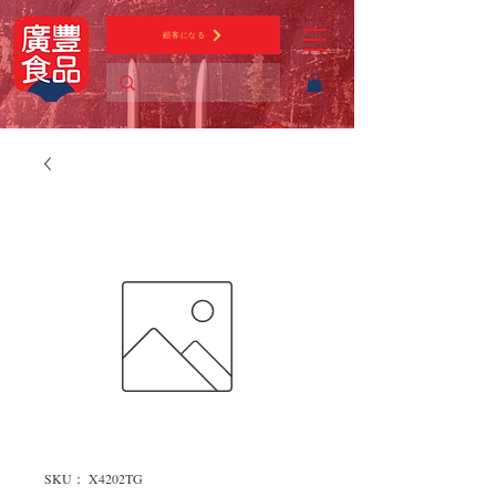
顧客になる
SKU： X4202TG