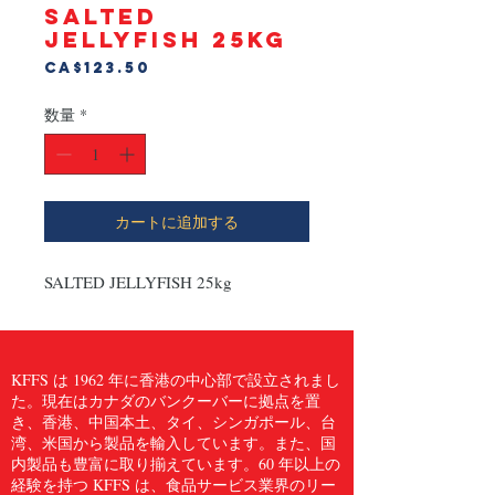
SALTED
JELLYFISH 25kg
価
CA$123.50
格
数量
*
カートに追加する
SALTED JELLYFISH 25kg
KFFS は 1962 年に香港の中心部で設立されまし
た。現在はカナダのバンクーバーに拠点を置
き、香港、中国本土、タイ、シンガポール、台
湾、米国から製品を輸入しています。また、国
内製品も豊富に取り揃えています。60 年以上の
経験を持つ KFFS は、食品サービス業界のリー