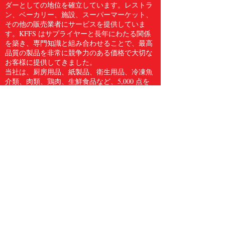
ダーとしての地位を確立しています。レストラ
ン、ベーカリー、施設、スーパーマーケット、
その他の販売業者にサービスを提供していま
す。KFFS はサプライヤーと長年にわたる関係
を築き、専門知識と組み合わせることで、最高
品質の製品を非常に競争力のある価格で大切な
お客様に提供してきました。
当社は、厨房用品、紙製品、衛生用品、冷凍魚
介類、肉類、鶏肉、生鮮食品など、5,000 点を
超える食品サービス用品のフルラインをお客様
に提供しています。Kwong Fung Food Service
は、サービスを提供するのに十分な規模があ
り、気配りができるほど小規模であると信じて
います。
電話
604.278.3373