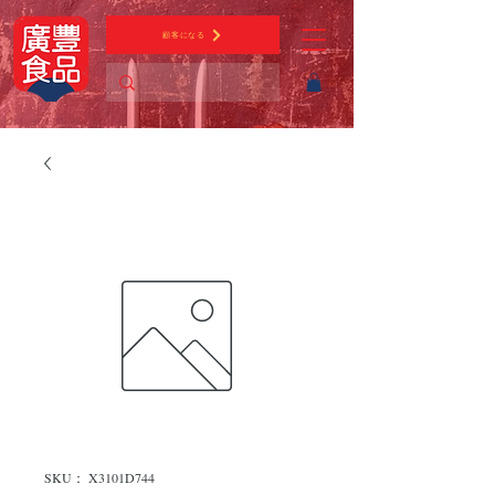
顧客になる
SKU： X3101D744