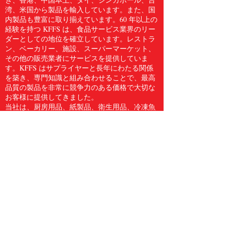
湾、米国から製品を輸入しています。また、国
内製品も豊富に取り揃えています。60 年以上の
経験を持つ KFFS は、食品サービス業界のリー
ダーとしての地位を確立しています。レストラ
ン、ベーカリー、施設、スーパーマーケット、
その他の販売業者にサービスを提供していま
す。KFFS はサプライヤーと長年にわたる関係
を築き、専門知識と組み合わせることで、最高
品質の製品を非常に競争力のある価格で大切な
お客様に提供してきました。
当社は、厨房用品、紙製品、衛生用品、冷凍魚
介類、肉類、鶏肉、生鮮食品など、5,000 点を
超える食品サービス用品のフルラインをお客様
に提供しています。Kwong Fung Food Service
は、サービスを提供するのに十分な規模があ
り、気配りができるほど小規模であると信じて
います。