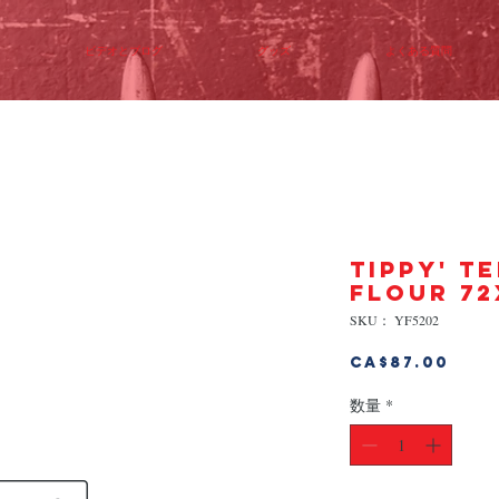
ビデオとブログ
グッズ
よくある質問
TIPPY' T
FLOUR 72
SKU： YF5202
価
CA$87.00
格
数量
*