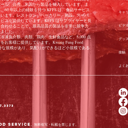
ポール、台湾、米国から製品を輸入しています。ま
60 年以上の経験を持つ KFFS は、食品サービス
キャ
ています。レストラン、ベーカリー、施設、スーパ
ビスを提供しています。KFFS はサプライヤーと長
ビデ
み合わせることで、最高品質の製品を非常に競争力
きました。
凍魚介類、肉類、鶏肉、生鮮食品など、5,000 点
グッ
様に提供しています。Kwong Fung Food
のに十分な規模があり、気配りができるほど小規模である
接触
よく
7.3373
od Service。無断複写・転載を禁じます。