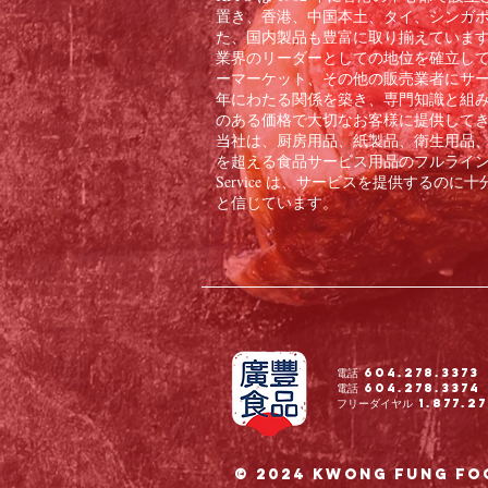
置き、香港、中国本土、タイ、シンガ
た、国内製品も豊富に取り揃えています。
業界のリーダーとしての地位を確立し
ーマーケット、その他の販売業者にサー
年にわたる関係を築き、専門知識と組
のある価格で大切なお客様に提供して
当社は、厨房用品、紙製品、衛生用品、冷
を超える食品サービス用品のフルラインをお客
Service は、サービスを提供する
と信じています。
電話 604.278.3373
電話 604.278.3374
フリーダイヤル 1.877.27
© 2024 Kwong Fung Fo