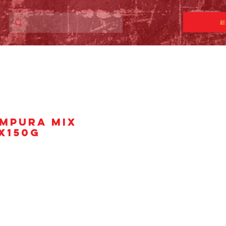
顧
EMPURA MIX
X150g