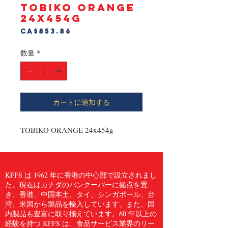
TOBIKO ORANGE
24x454g
価
CA$853.86
格
数量
*
カートに追加する
TOBIKO ORANGE 24x454g
KFFS は 1962 年に香港の中心部で設立されまし
た。現在はカナダのバンクーバーに拠点を置
き、香港、中国本土、タイ、シンガポール、台
湾、米国から製品を輸入しています。また、国
内製品も豊富に取り揃えています。60 年以上の
経験を持つ KFFS は、食品サービス業界のリー