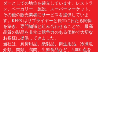
ダーとしての地位を確立しています。レストラ
ン、ベーカリー、施設、スーパーマーケット、
その他の販売業者にサービスを提供していま
す。KFFS はサプライヤーと長年にわたる関係
を築き、専門知識と組み合わせることで、最高
品質の製品を非常に競争力のある価格で大切な
お客様に提供してきました。
当社は、厨房用品、紙製品、衛生用品、冷凍魚
介類、肉類、鶏肉、生鮮食品など、5,000 点を
超える食品サービス用品のフルラインをお客様
に提供しています。Kwong Fung Food Service
は、サービスを提供するのに十分な規模があ
り、気配りができるほど小規模であると信じて
います。
電話
604.278.3373