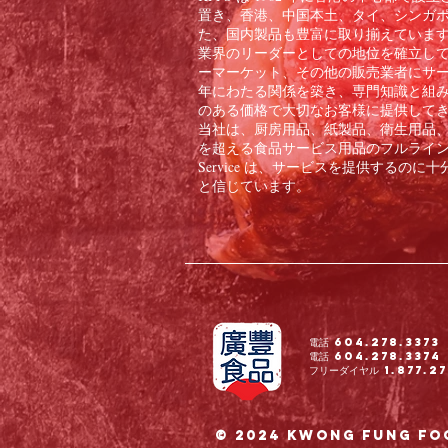
置き、香港、中国本土、タイ、シンガ
た、国内製品も豊富に取り揃えています。
業界のリーダーとしての地位を確立し
ーマーケット、その他の販売業者にサー
年にわたる関係を築き、専門知識と組
のある価格で大切なお客様に提供して
当社は、厨房用品、紙製品、衛生用品、冷
を超える食品サービス用品のフルラインをお客
Service は、サービスを提供する
と信じています。
電話 604.278.3373
電話 604.278.3374
フリーダイヤル 1.877.27
© 2024 Kwong Fung Fo