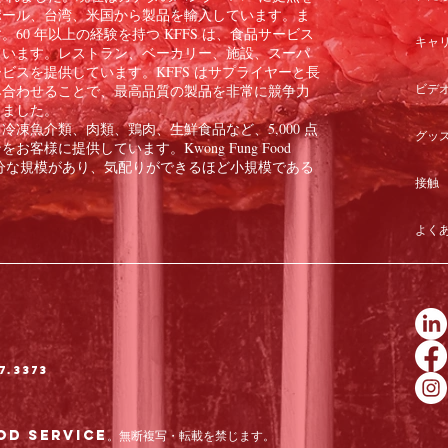
ポール、台湾、米国から製品を輸入しています。ま
60 年以上の経験を持つ KFFS は、食品サービス
キャ
ています。レストラン、ベーカリー、施設、スーパ
ビスを提供しています。KFFS はサプライヤーと長
ビデ
み合わせることで、最高品質の製品を非常に競争力
きました。
凍魚介類、肉類、鶏肉、生鮮食品など、5,000 点
グッ
様に提供しています。Kwong Fung Food
のに十分な規模があり、気配りができるほど小規模である
接触
よく
7.3373
od Service。無断複写・転載を禁じます。