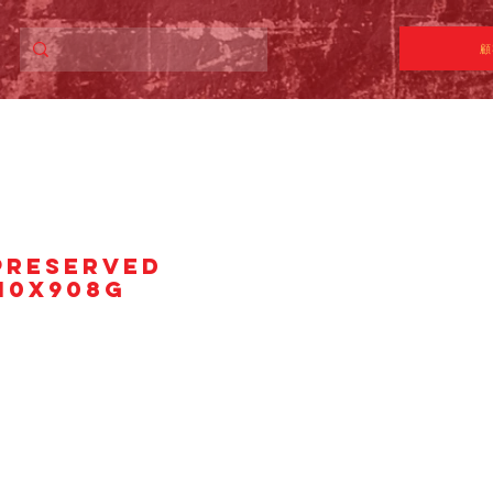
顧
PRESERVED
10X908g