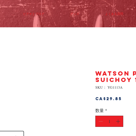
ビデオとブログ
グッズ
よくある質問
WATSON 
SUICHOY 
SKU： YG1113A
価
CA$29.85
格
数量
*