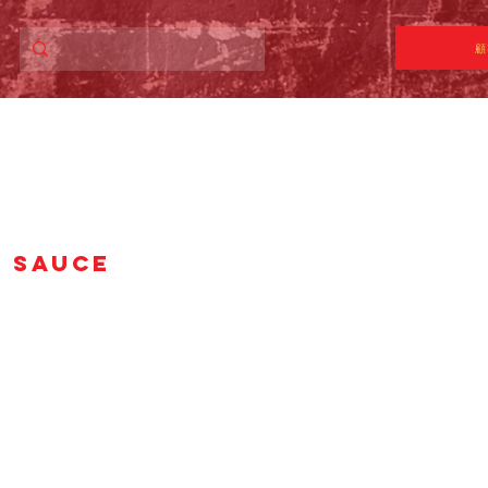
顧
A SAUCE