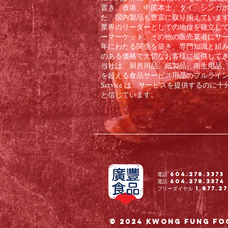
置き、香港、中国本土、タイ、シンガ
た、国内製品も豊富に取り揃えています。
業界のリーダーとしての地位を確立し
ーマーケット、その他の販売業者にサー
年にわたる関係を築き、専門知識と組
のある価格で大切なお客様に提供して
当社は、厨房用品、紙製品、衛生用品、冷
を超える食品サービス用品のフルラインをお客
Service は、サービスを提供する
と信じています。
電話 604.278.3373
電話 604.278.3374
フリーダイヤル 1.877.27
© 2024 Kwong Fung Fo