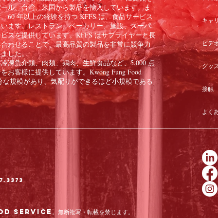
ポール、台湾、米国から製品を輸入しています。ま
60 年以上の経験を持つ KFFS は、食品サービス
キャ
ています。レストラン、ベーカリー、施設、スーパ
ビスを提供しています。KFFS はサプライヤーと長
ビデ
み合わせることで、最高品質の製品を非常に競争力
きました。
凍魚介類、肉類、鶏肉、生鮮食品など、5,000 点
グッ
様に提供しています。Kwong Fung Food
のに十分な規模があり、気配りができるほど小規模である
接触
よく
7.3373
od Service。無断複写・転載を禁じます。