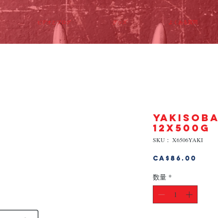
ビデオとブログ
グッズ
よくある質問
YAKISOB
12x500g
SKU： X6506YAKI
価
CA$86.00
格
数量
*