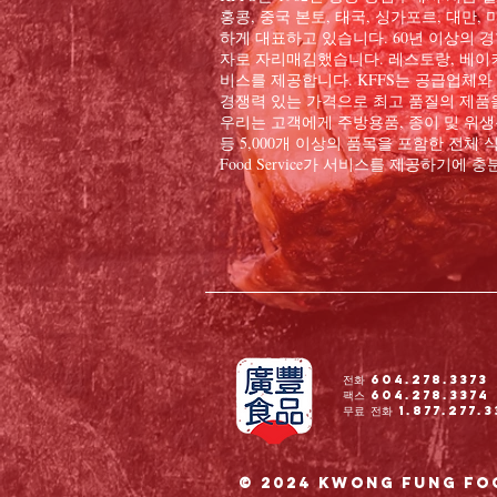
홍콩, 중국 본토, 태국, 싱가포르, 대만
하게 대표하고 있습니다. 60년 이상의 경
자로 자리매김했습니다. 레스토랑, 베이커
비스를 제공합니다. KFFS는 공급업체와
경쟁력 있는 가격으로 최고 품질의 제품
우리는 고객에게 주방용품, 종이 및 위생용
등 5,000개 이상의 품목을 포함한 전체 식
Food Service가 서비스를 제공하기에
전화 604.278.3373
팩스 604.278.3374
무료 전화 1.877.277.3
© 2024 Kwong Fung Foo