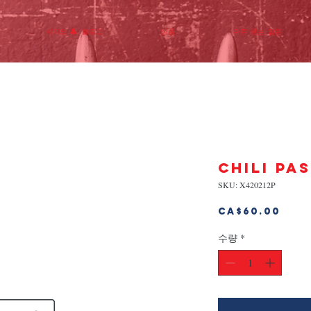
비디오 & 블로그
상품
자주 묻는 질문
CHILI PA
SKU: X420212P
가
CA$60.00
격
수량
*