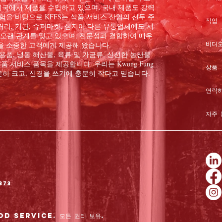
, 미국에서 제품을 수입하고 있으며, 국내 제품도 강력
험을 바탕으로 KFFS는 식품 서비스 산업의 선두 주
직업
리, 기관, 슈퍼마켓, 심지어 다른 유통업체에도 서
 오랜 관계를 맺고 있으며, 전문성과 결합하여 매우
비디오
을 소중한 고객에게 제공해 왔습니다.
품, 냉동 해산물, 육류 및 가금류, 신선한 농산물
품 서비스 품목을 제공합니다. 우리는 Kwong Fung
상품
 충분히 크고, 신경을 쓰기에 충분히 작다고 믿습니다.
연락
자주 
373
d Service. 모든 권리 보유.