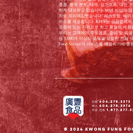
홍콩, 중국 본토, 태국, 싱가포르, 대만
하게 대표하고 있습니다. 60년 이상의 경
자로 자리매김했습니다. 레스토랑, 베이커
비스를 제공합니다. KFFS는 공급업체와
경쟁력 있는 가격으로 최고 품질의 제품
우리는 고객에게 주방용품, 종이 및 위생용
등 5,000개 이상의 품목을 포함한 전체 식
Food Service가 서비스를 제공하기에
전화 604.278.3373
팩스 604.278.3374
무료 전화 1.877.277.3
© 2024 Kwong Fung Foo