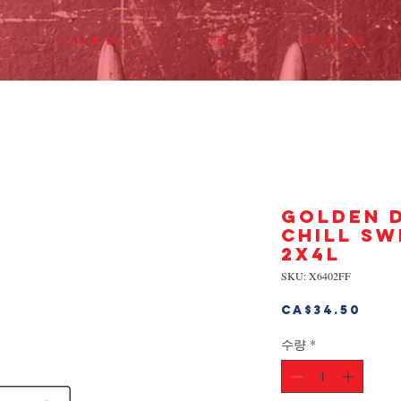
비디오 & 블로그
상품
자주 묻는 질문
GOLDEN 
CHILL SW
2x4L
SKU: X6402FF
가
CA$34.50
격
수량
*