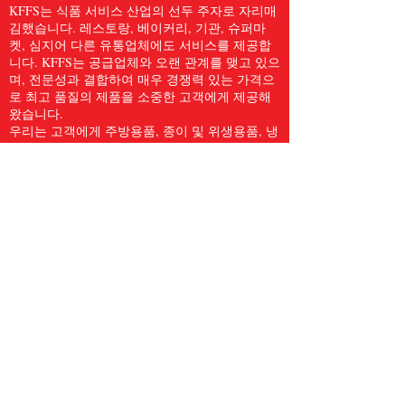
KFFS는 식품 서비스 산업의 선두 주자로 자리매
김했습니다. 레스토랑, 베이커리, 기관, 슈퍼마
켓, 심지어 다른 유통업체에도 서비스를 제공합
니다. KFFS는 공급업체와 오랜 관계를 맺고 있으
며, 전문성과 결합하여 매우 경쟁력 있는 가격으
로 최고 품질의 제품을 소중한 고객에게 제공해
왔습니다.
우리는 고객에게 주방용품, 종이 및 위생용품, 냉
동 해산물, 육류 및 가금류, 신선한 농산물 등
5,000개 이상의 품목을 포함한 전체 식품 서비스
품목을 제공합니다. 우리는 Kwong Fung Food
Service가 서비스를 제공하기에 충분히 크고, 신
경을 쓰기에 충분히 작다고 믿습니다.
전화
604.278.3373
팩스
604.278.3374