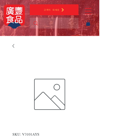
고객이 되세요
SKU: V3101AYS