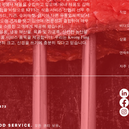
, 미국에서 제품을 수입하고 있으며, 국내 제품도 강력
험을 바탕으로 KFFS는 식품 서비스 산업의 선두 주
직업
리, 기관, 슈퍼마켓, 심지어 다른 유통업체에도 서
 오랜 관계를 맺고 있으며, 전문성과 결합하여 매우
비디오
을 소중한 고객에게 제공해 왔습니다.
품, 냉동 해산물, 육류 및 가금류, 신선한 농산물
품 서비스 품목을 제공합니다. 우리는 Kwong Fung
상품
 충분히 크고, 신경을 쓰기에 충분히 작다고 믿습니다.
연락
자주 
373
d Service. 모든 권리 보유.