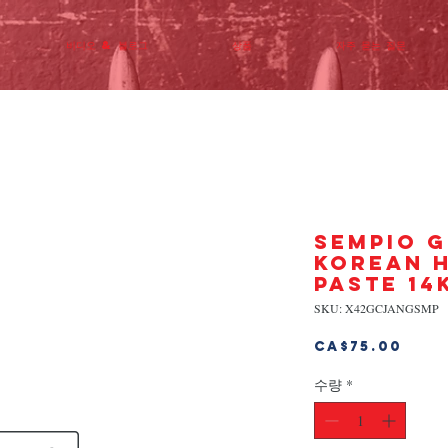
비디오 & 블로그
상품
자주 묻는 질문
SEMPIO 
KOREAN 
PASTE 14
SKU: X42GCJANGSMP
가
CA$75.00
격
수량
*