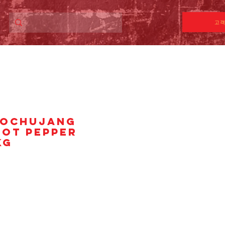
고객
GOCHUJANG
HOT PEPPER
kg