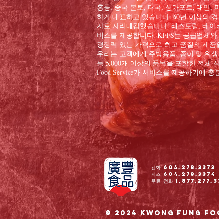
홍콩, 중국 본토, 태국, 싱가포르, 대만
하게 대표하고 있습니다. 60년 이상의 경
자로 자리매김했습니다. 레스토랑, 베이커
비스를 제공합니다. KFFS는 공급업체와
경쟁력 있는 가격으로 최고 품질의 제품
우리는 고객에게 주방용품, 종이 및 위생용
등 5,000개 이상의 품목을 포함한 전체 식
Food Service가 서비스를 제공하기에
전화 604.278.3373
팩스 604.278.3374
무료 전화 1.877.277.3
© 2024 Kwong Fung Foo