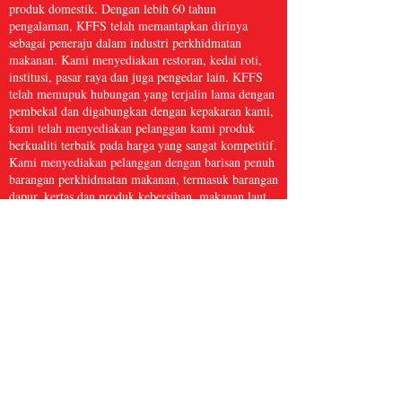
produk domestik. Dengan lebih 60 tahun
pengalaman, KFFS telah memantapkan dirinya
sebagai peneraju dalam industri perkhidmatan
makanan. Kami menyediakan restoran, kedai roti,
institusi, pasar raya dan juga pengedar lain. KFFS
telah memupuk hubungan yang terjalin lama dengan
pembekal dan digabungkan dengan kepakaran kami,
kami telah menyediakan pelanggan kami produk
berkualiti terbaik pada harga yang sangat kompetitif.
Kami menyediakan pelanggan dengan barisan penuh
barangan perkhidmatan makanan, termasuk barangan
dapur, kertas dan produk kebersihan, makanan laut
beku, daging dan ayam itik, serta hasil segar dan
banyak lagi, dengan lebih 5,000 item. Kami percaya
bahawa Perkhidmatan Makanan Kwong Fung cukup
besar untuk dihidangkan dan cukup kecil untuk
dijaga.