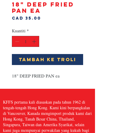
18" DEEP FRIED
PAN ea
Harga
CAD 35.00
Kuantiti
*
Tambah ke Troli
18" DEEP FRIED PAN ea
KFFS pertama kali diasaskan pada tahun 1962 di
tengah-tengah Hong Kong. Kami kini berpangkalan
di Vancouver, Kanada mengimport produk kami dari
Hong Kong, Tanah Besar China, Thailand,
Singapura, Taiwan dan Amerika Syarikat, selain
kami juga mempunyai perwakilan yang kukuh bagi