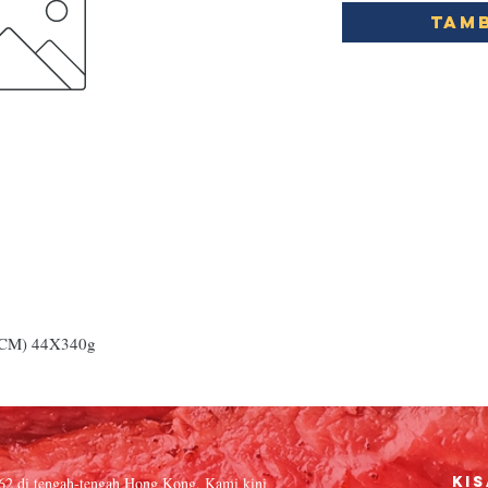
Tamb
CM) 44X340g
962 di tengah-tengah Hong Kong. Kami kini
Kis