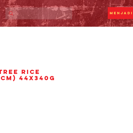
Menjadi
TREE RICE
1CM) 44X340g
rga