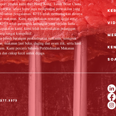
port produk kami dari Hong Kong, Tanah Besar China,
yarikat, selain kami juga mempunyai perwakilan yang
Ke
 60 tahun pengalaman, KFFS telah memantapkan dirinya
an makanan. Kami menyediakan restoran, kedai roti,
Vi
in. KFFS telah memupuk hubungan yang terjalin lama
epakaran kami, kami telah menyediakan pelanggan
ang sangat kompetitif.
Me
an penuh barangan perkhidmatan makanan, termasuk
n, makanan laut beku, daging dan ayam itik, serta hasil
Ke
 item. Kami percaya bahawa Perkhidmatan Makanan
dan cukup kecil untuk dijaga.
So
277.3373