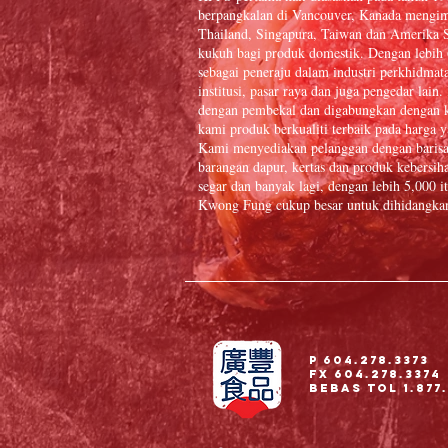
berpangkalan di Vancouver, Kanada mengim
Thailand, Singapura, Taiwan dan Amerika S
kukuh bagi produk domestik. Dengan lebih
sebagai peneraju dalam industri perkhidmat
institusi, pasar raya dan juga pengedar la
dengan pembekal dan digabungkan dengan k
kami produk berkualiti terbaik pada harga y
Kami menyediakan pelanggan dengan baris
barangan dapur, kertas dan produk kebersiha
segar dan banyak lagi, dengan lebih 5,000
Kwong Fung cukup besar untuk dihidangkan 
P 604.278.3373
Fx 604.278.3374
Bebas Tol 1.877.