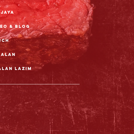
rjaya
deo & Blog
rch
nalan
alan Lazim