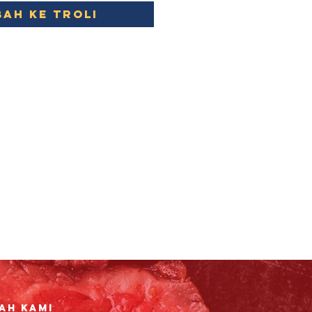
ah ke Troli
ah Kami