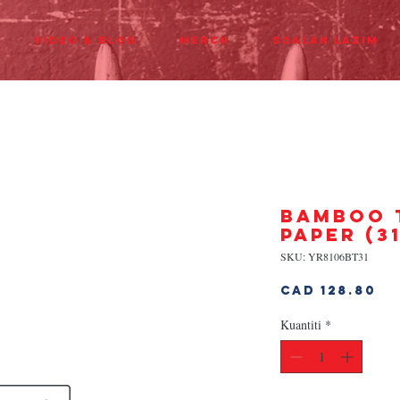
Video & Blog
Merch
Soalan Lazim
BAMBOO 
PAPER (3
SKU: YR8106BT31
Ha
CAD 128.80
Kuantiti
*