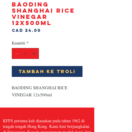
BAODING
SHANGHAI RICE
VINEGAR
12x500ml
Harga
CAD 24.00
Kuantiti
*
Tambah ke Troli
BAODING SHANGHAI RICE 
VINEGAR 12x500ml
KFFS pertama kali diasaskan pada tahun 1962 di
tengah-tengah Hong Kong. Kami kini berpangkalan
di Vancouver, Kanada mengimport produk kami dari