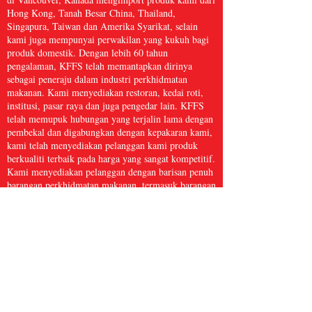
Hong Kong, Tanah Besar China, Thailand,
Singapura, Taiwan dan Amerika Syarikat, selain
kami juga mempunyai perwakilan yang kukuh bagi
produk domestik. Dengan lebih 60 tahun
pengalaman, KFFS telah memantapkan dirinya
sebagai peneraju dalam industri perkhidmatan
makanan. Kami menyediakan restoran, kedai roti,
institusi, pasar raya dan juga pengedar lain. KFFS
telah memupuk hubungan yang terjalin lama dengan
pembekal dan digabungkan dengan kepakaran kami,
kami telah menyediakan pelanggan kami produk
berkualiti terbaik pada harga yang sangat kompetitif.
Kami menyediakan pelanggan dengan barisan penuh
barangan perkhidmatan makanan, termasuk barangan
dapur, kertas dan produk kebersihan, makanan laut
beku, daging dan ayam itik, serta hasil segar dan
banyak lagi, dengan lebih 5,000 item. Kami percaya
bahawa Perkhidmatan Makanan Kwong Fung cukup
besar untuk dihidangkan dan cukup kecil untuk
dijaga.