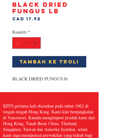
BLACK DRIED
FUNGUS lb
Harga
CAD 17.92
Kuantiti
*
Tambah ke Troli
BLACK DRIED FUNGUS lb
KFFS pertama kali diasaskan pada tahun 1962 di
tengah-tengah Hong Kong. Kami kini berpangkalan
di Vancouver, Kanada mengimport produk kami dari
Hong Kong, Tanah Besar China, Thailand,
Singapura, Taiwan dan Amerika Syarikat, selain
kami juga mempunyai perwakilan yang kukuh bagi