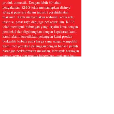
produk domestik. Dengan lebih 60 tahun
pengalaman, KFFS telah memantapkan dirinya
sebagai peneraju dalam industri perkhidmatan
makanan. Kami menyediakan restoran, kedai roti,
institusi, pasar raya dan juga pengedar lain. KFFS
telah memupuk hubungan yang terjalin lama dengan
pembekal dan digabungkan dengan kepakaran kami,
kami telah menyediakan pelanggan kami produk
berkualiti terbaik pada harga yang sangat kompetitif.
Kami menyediakan pelanggan dengan barisan penuh
barangan perkhidmatan makanan, termasuk barangan
dapur, kertas dan produk kebersihan, makanan laut
beku, daging dan ayam itik, serta hasil segar dan
banyak lagi, dengan lebih 5,000 item. Kami percaya
bahawa Perkhidmatan Makanan Kwong Fung cukup
besar untuk dihidangkan dan cukup kecil untuk
dijaga.