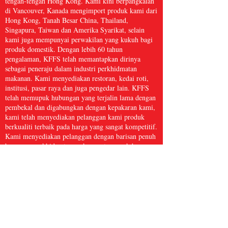
tengah-tengah Hong Kong. Kami kini berpangkalan
di Vancouver, Kanada mengimport produk kami dari
Hong Kong, Tanah Besar China, Thailand,
Singapura, Taiwan dan Amerika Syarikat, selain
kami juga mempunyai perwakilan yang kukuh bagi
produk domestik. Dengan lebih 60 tahun
pengalaman, KFFS telah memantapkan dirinya
sebagai peneraju dalam industri perkhidmatan
makanan. Kami menyediakan restoran, kedai roti,
institusi, pasar raya dan juga pengedar lain. KFFS
telah memupuk hubungan yang terjalin lama dengan
pembekal dan digabungkan dengan kepakaran kami,
kami telah menyediakan pelanggan kami produk
berkualiti terbaik pada harga yang sangat kompetitif.
Kami menyediakan pelanggan dengan barisan penuh
barangan perkhidmatan makanan, termasuk barangan
dapur, kertas dan produk kebersihan, makanan laut
beku, daging dan ayam itik, serta hasil segar dan
banyak lagi, dengan lebih 5,000 item. Kami percaya
bahawa Perkhidmatan Makanan Kwong Fung cukup
besar untuk dihidangkan dan cukup kecil untuk
dijaga.