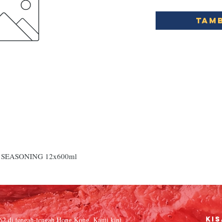
Tamb
SEASONING 12x600ml
962 di tengah-tengah Hong Kong. Kami kini
Kis