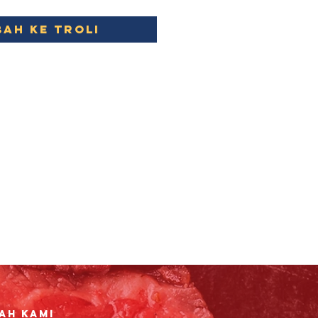
ah ke Troli
ah Kami