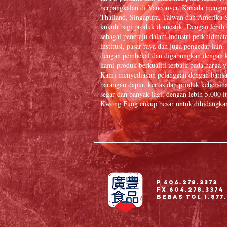
berpangkalan di Vancouver, Kanada mengim
Thailand, Singapura, Taiwan dan Amerika S
kukuh bagi produk domestik. Dengan lebih
sebagai peneraju dalam industri perkhidmat
institusi, pasar raya dan juga pengedar la
dengan pembekal dan digabungkan dengan k
kami produk berkualiti terbaik pada harga y
Kami menyediakan pelanggan dengan baris
barangan dapur, kertas dan produk kebersiha
segar dan banyak lagi, dengan lebih 5,000
Kwong Fung cukup besar untuk dihidangkan 
P 604.278.3373
Fx 604.278.3374
Bebas Tol 1.877.