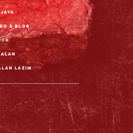
rjaya
deo & Blog
rch
nalan
alan Lazim