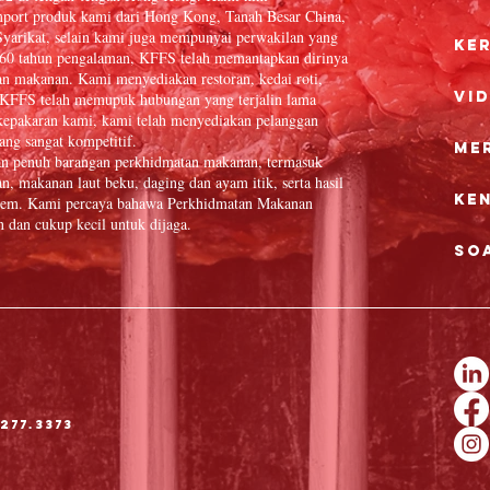
port produk kami dari Hong Kong, Tanah Besar China,
yarikat, selain kami juga mempunyai perwakilan yang
Ke
 60 tahun pengalaman, KFFS telah memantapkan dirinya
an makanan. Kami menyediakan restoran, kedai roti,
Vi
in. KFFS telah memupuk hubungan yang terjalin lama
epakaran kami, kami telah menyediakan pelanggan
ang sangat kompetitif.
Me
an penuh barangan perkhidmatan makanan, termasuk
n, makanan laut beku, daging dan ayam itik, serta hasil
Ke
 item. Kami percaya bahawa Perkhidmatan Makanan
dan cukup kecil untuk dijaga.
So
277.3373