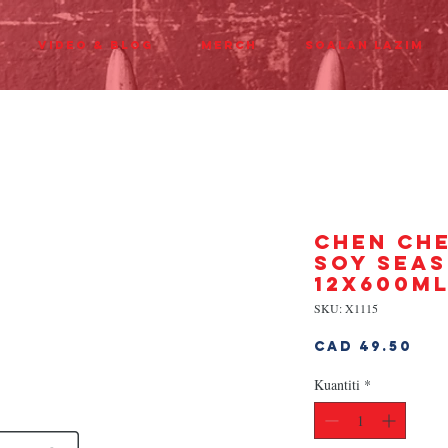
Video & Blog
Merch
Soalan Lazim
CHEN CH
SOY SEA
12x600m
SKU: X1115
Ha
CAD 49.50
Kuantiti
*