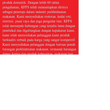
produk domestik. Dengan lebih 60 tahun
pengalaman, KFFS telah memantapkan dirinya
sebagai peneraju dalam industri perkhidmatan
makanan. Kami menyediakan restoran, kedai roti,
institusi, pasar raya dan juga pengedar lain. KFFS
telah memupuk hubungan yang terjalin lama dengan
pembekal dan digabungkan dengan kepakaran kami,
kami telah menyediakan pelanggan kami produk
berkualiti terbaik pada harga yang sangat kompetitif.
Kami menyediakan pelanggan dengan barisan penuh
barangan perkhidmatan makanan, termasuk barangan
dapur, kertas dan produk kebersihan, makanan laut
beku, daging dan ayam itik, serta hasil segar dan
banyak lagi, dengan lebih 5,000 item. Kami percaya
bahawa Perkhidmatan Makanan Kwong Fung cukup
besar untuk dihidangkan dan cukup kecil untuk
dijaga.