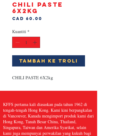
CHILI PASTE
6X2kg
Harga
CAD 60.00
Kuantiti
*
Tambah ke Troli
CHILI PASTE 6X2kg
KFFS pertama kali diasaskan pada tahun 1962 di
tengah-tengah Hong Kong. Kami kini berpangkalan
di Vancouver, Kanada mengimport produk kami dari
Hong Kong, Tanah Besar China, Thailand,
Singapura, Taiwan dan Amerika Syarikat, selain
kami juga mempunyai perwakilan yang kukuh bagi