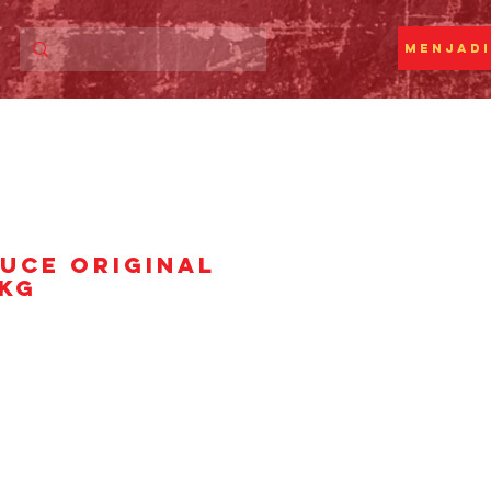
Menjadi
UCE ORIGINAL
2kg
rga