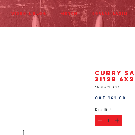
Video & Blog
Merch
Soalan Lazim
CURRY SA
31128 6x
SKU: XMTY6001
Ha
CAD 141.00
Kuantiti
*