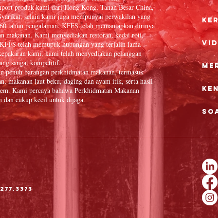
port produk kami dari Hong Kong, Tanah Besar China,
yarikat, selain kami juga mempunyai perwakilan yang
Ke
 60 tahun pengalaman, KFFS telah memantapkan dirinya
an makanan. Kami menyediakan restoran, kedai roti,
Vi
in. KFFS telah memupuk hubungan yang terjalin lama
epakaran kami, kami telah menyediakan pelanggan
ang sangat kompetitif.
Me
an penuh barangan perkhidmatan makanan, termasuk
n, makanan laut beku, daging dan ayam itik, serta hasil
Ke
 item. Kami percaya bahawa Perkhidmatan Makanan
dan cukup kecil untuk dijaga.
So
277.3373