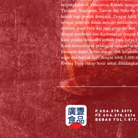
berpangkalan di Vancouver, Kanada mengim
Thailand, Singapura, Taiwan dan Amerika S
kukuh bagi produk domestik. Dengan lebih
sebagai peneraju dalam industri perkhidmat
institusi, pasar raya dan juga pengedar la
dengan pembekal dan digabungkan dengan k
kami produk berkualiti terbaik pada harga y
Kami menyediakan pelanggan dengan baris
barangan dapur, kertas dan produk kebersiha
segar dan banyak lagi, dengan lebih 5,000
Kwong Fung cukup besar untuk dihidangkan 
P 604.278.3373
Fx 604.278.3374
Bebas Tol 1.877.