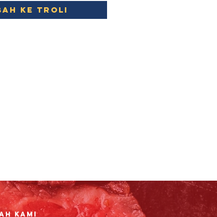
ah ke Troli
ah Kami