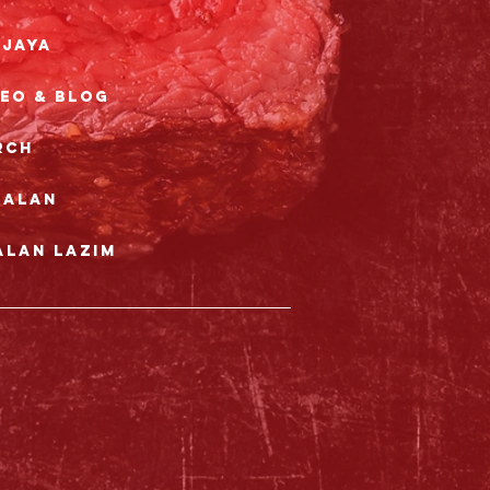
rjaya
deo & Blog
rch
nalan
alan Lazim