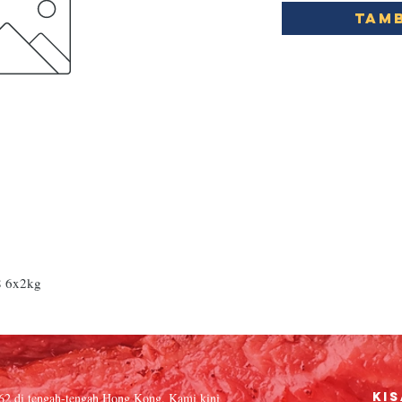
Tamb
 6x2kg
962 di tengah-tengah Hong Kong. Kami kini
Kis